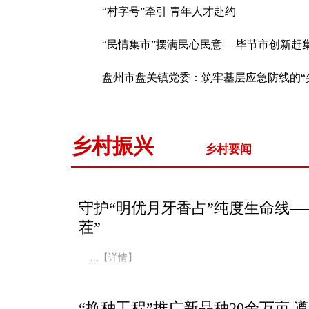
“村字号”牵引 青年人才赴约
盘州市盘关镇党委：筑牢基层应急防线的“
乡村振兴
乡村要闻
守护“明优月牙香占”纯度生命线—
茬”
...【详情】
“换种工程”推广新品种20余万亩
遵