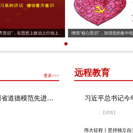
增强“看齐意识”，在思想上政治上行动上跟上中央要求
增强“核心意识”，加强党的集中
远程教育
更多>>>
崇德向善 见贤思齐！第九届贵州省道德模范先进事迹...
...【详情】
伟大征程丨坚持独立自