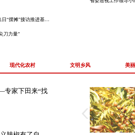
“民情集市”摆满民心民意 —毕节市创新赶集日“摆摊”接访推进基层治理
尖刀力量”
现代化农村
文明乡风
美
—专家下田来“找
义辣椒有了自