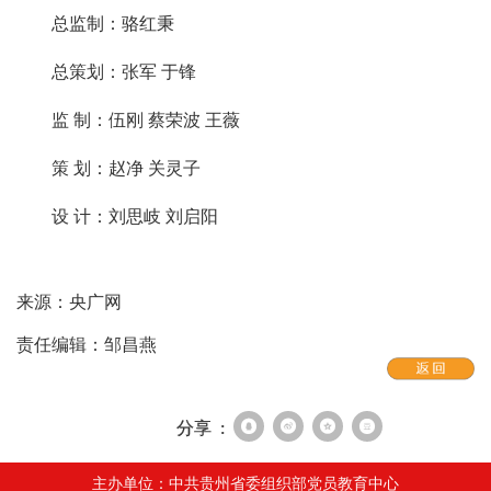
总监制：骆红秉
总策划：张军 于锋
监 制：伍刚 蔡荣波 王薇
策 划：赵净 关灵子
设 计：刘思岐 刘启阳
来源：央广网
责任编辑：邹昌燕
分享 :
主办单位：中共贵州省委组织部党员教育中心