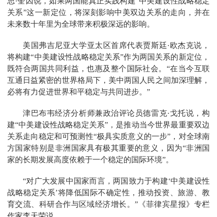
思·奎因说，如果两国能真正实践构建“中美建设性战略稳定
关系”这一新定位，将深刻影响中美双边关系的走向，并在
未来数十年里为全球带来积极深远的影响。
美国弗吉尼亚大学亚太区首席代表贾斯廷·欧杰克说，
将构建“中美建设性战略稳定关系”作为两国关系的新定位，
既符合两国共同利益，也惠及整个国际社会。“在当今互联
互通日益紧密的世界格局下，美中两国人民之间加深理解，
必将有力促进世界和平稳定与共同进步。”
津巴布韦经济分析师兼政治评论员德雷克·戈托说，构
建“中美建设性战略稳定关系”，是推动当今世界最重要双边
关系走向稳定和可预测性“极具实质意义的一步”，对全球南
方国家特别是非洲国家具有极其重要的意义，因为“非洲国
家的长期发展高度依赖于一个稳定的国际环境”。
“对广大发展中国家而言，两国致力于构建‘中美建设性
战略稳定关系’将降低国际不确定性，推动投资、旅游、教
育交流、科研合作与区域经济增长。”《菲律宾星报》专栏
作家李天荣说。