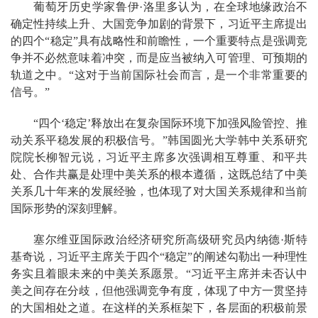
葡萄牙历史学家鲁伊·洛里多认为，在全球地缘政治不
确定性持续上升、大国竞争加剧的背景下，习近平主席提出
的四个“稳定”具有战略性和前瞻性，一个重要特点是强调竞
争并不必然意味着冲突，而是应当被纳入可管理、可预期的
轨道之中。“这对于当前国际社会而言，是一个非常重要的
信号。”
“四个‘稳定’释放出在复杂国际环境下加强风险管控、推
动关系平稳发展的积极信号。”韩国圆光大学韩中关系研究
院院长柳智元说，习近平主席多次强调相互尊重、和平共
处、合作共赢是处理中美关系的根本遵循，这既总结了中美
关系几十年来的发展经验，也体现了对大国关系规律和当前
国际形势的深刻理解。
塞尔维亚国际政治经济研究所高级研究员内纳德·斯特
基奇说，习近平主席关于四个“稳定”的阐述勾勒出一种理性
务实且着眼未来的中美关系愿景。“习近平主席并未否认中
美之间存在分歧，但他强调竞争有度，体现了中方一贯坚持
的大国相处之道。在这样的关系框架下，各层面的积极前景