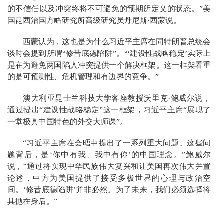
的不信任以及冲突终将不可避免的预期所定义的状态。”美
国昆西治国方略研究所高级研究员丹尼斯·西蒙说。
西蒙认为，这也是为什么习近平主席在同特朗普总统会
谈时会提到所谓“修昔底德陷阱”。“‘建设性战略稳定’实际上
是在为避免两国陷入冲突提供一个解决框架。这一框架看重
的是可预测性、危机管理和有边界的竞争。”
澳大利亚昆士兰科技大学客座教授沃里克·鲍威尔说，
通过提出“建设性战略稳定”这一框架，习近平主席“展现了
一堂极具中国特色的外交大师课”。
“习近平主席在会晤中提出了一系列重大问题。这些问
题背后，是‘你中有我、我中有你’的中国理念。”鲍威尔
说，“通过将实现中华民族伟大复兴和让美国再次伟大并置
论述，中方为美国提供了接受多极世界的心理与政治空
间。‘修昔底德陷阱’并非必然。为了未来，我们必须选择将
其抛在身后。”